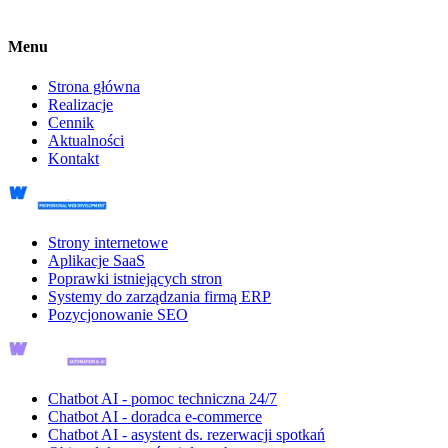
Menu
Strona główna
Realizacje
Cennik
Aktualności
Kontakt
Strony internetowe
Aplikacje SaaS
Poprawki istniejących stron
Systemy do zarządzania firmą ERP
Pozycjonowanie SEO
Chatbot AI - pomoc techniczna 24/7
Chatbot AI - doradca e-commerce
Chatbot AI - asystent ds. rezerwacji spotkań