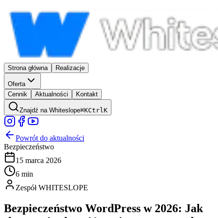
Strona główna
Realizacje
Oferta
Cennik
Aktualności
Kontakt
Znajdź na Whiteslope
⌘
K
Ctrl
K
Powrót do aktualności
Bezpieczeństwo
15 marca 2026
6 min
Zespół WHITESLOPE
Bezpieczeństwo WordPress w 2026: Jak