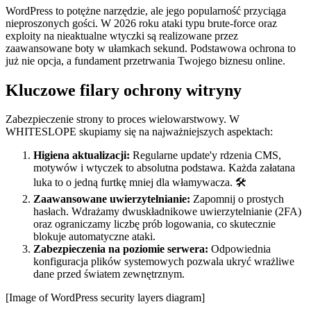
WordPress to potężne narzędzie, ale jego popularność przyciąga
nieproszonych gości. W 2026 roku ataki typu brute-force oraz
exploity na nieaktualne wtyczki są realizowane przez
zaawansowane boty w ułamkach sekund. Podstawowa ochrona to
już nie opcja, a fundament przetrwania Twojego biznesu online.
Kluczowe filary ochrony witryny
Zabezpieczenie strony to proces wielowarstwowy. W
WHITESLOPE skupiamy się na najważniejszych aspektach:
Higiena aktualizacji:
Regularne update'y rdzenia CMS,
motywów i wtyczek to absolutna podstawa. Każda załatana
luka to o jedną furtkę mniej dla włamywacza. 🛠️
Zaawansowane uwierzytelnianie:
Zapomnij o prostych
hasłach. Wdrażamy dwuskładnikowe uwierzytelnianie (2FA)
oraz ograniczamy liczbę prób logowania, co skutecznie
blokuje automatyczne ataki.
Zabezpieczenia na poziomie serwera:
Odpowiednia
konfiguracja plików systemowych pozwala ukryć wrażliwe
dane przed światem zewnętrznym.
[Image of WordPress security layers diagram]