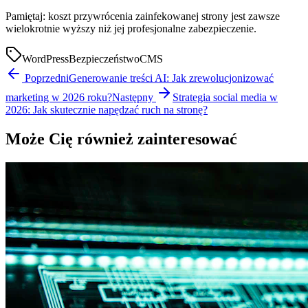
Pamiętaj: koszt przywrócenia zainfekowanej strony jest zawsze
wielokrotnie wyższy niż jej profesjonalne zabezpieczenie.
WordPress
Bezpieczeństwo
CMS
Poprzedni
Generowanie treści AI: Jak zrewolucjonizować
marketing w 2026 roku?
Następny
Strategia social media w
2026: Jak skutecznie napędzać ruch na stronę?
Może Cię również zainteresować