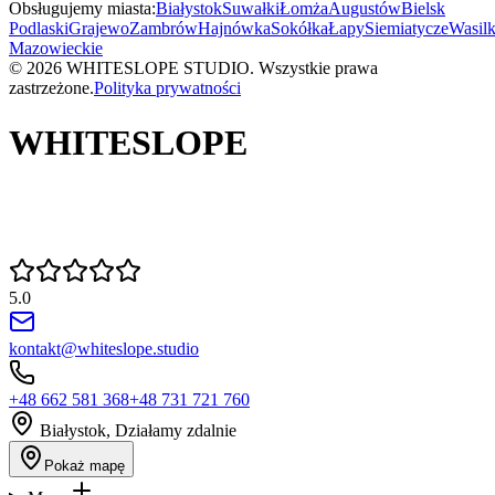
Obsługujemy miasta:
Białystok
Suwałki
Łomża
Augustów
Bielsk
Podlaski
Grajewo
Zambrów
Hajnówka
Sokółka
Łapy
Siemiatycze
Wasil
Mazowieckie
©
2026
WHITESLOPE STUDIO
. Wszystkie prawa
zastrzeżone.
Polityka prywatności
WHITESLOPE
5.0
kontakt@whiteslope.studio
+48 662 581 368
+48 731 721 760
Białystok, Działamy zdalnie
Pokaż mapę